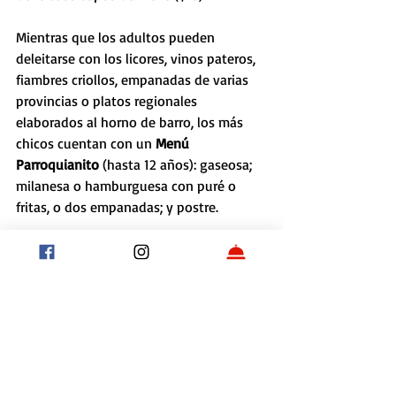
Mientras que los adultos pueden 
deleitarse con los licores, vinos pateros, 
fiambres criollos, empanadas de varias 
provincias o platos regionales 
elaborados al horno de barro, los más 
chicos cuentan con un 
Menú 
Parroquianito
 (hasta 12 años): gaseosa; 
milanesa o hamburguesa con puré o 
fritas, o dos empanadas; y postre.
Pulpería Quilapán
Dónde: 
Defensa 1344, San Telmo
Tel.:
 4307-6288
Más info: 
www.pulperiaquilapan.com
Etiquetas:
Salidas
Restaurantes