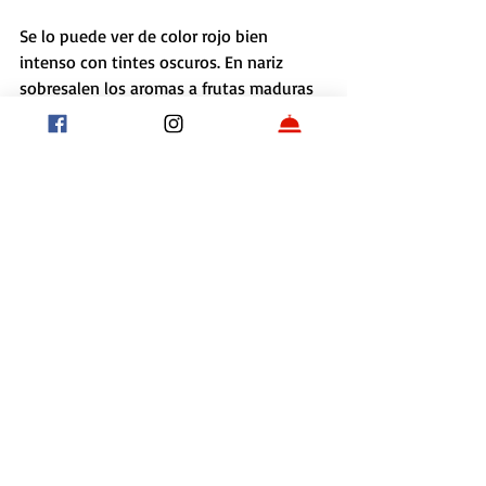
Se lo puede ver de color rojo bien 
intenso con tintes oscuros. En nariz 
sobresalen los aromas a frutas maduras 
como guindas y cerezas y en boca tiene 
buena estructura con taninos suaves, 
que le da una sensación de dulzura. 
Gran Rodas Merlot
Con una excelente relación precio-