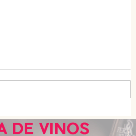
En busca del mejor chef joven de
Argentina: cómo participar de
S.Pellegrino Young Chef Academy