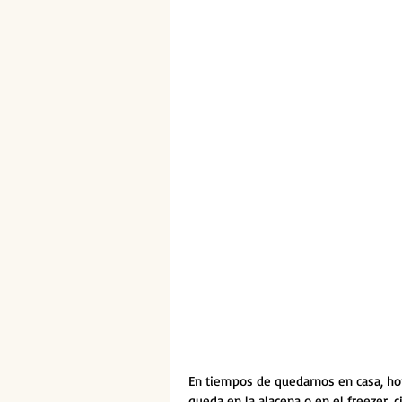
En tiempos de quedarnos en casa, hom
queda en la alacena o en el freezer, c