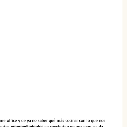
e office y de ya no saber qué más cocinar con lo que nos 
iertos
 emprendimientos
 se convierten en una gran ayuda 