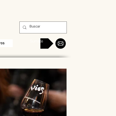
Sumate
ros