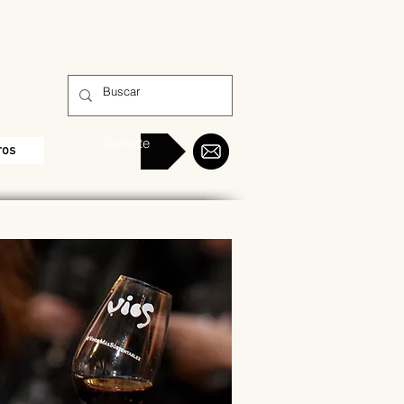
Sumate
ros