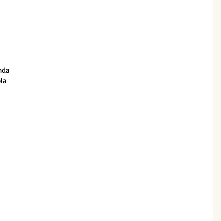
nda
la 