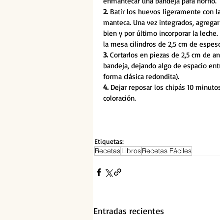
enmantecar una bandeja para horno.
2. 
Batir los huevos ligeramente con la
manteca. Una vez integrados, agregar 
bien y por último incorporar la leche
la mesa cilindros de 2,5 cm de espe
3. 
Cortarlos en piezas de 2,5 cm de an
bandeja, dejando algo de espacio entr
forma clásica redondita).
4. 
Dejar reposar los chipás 10 minuto
coloración.
Etiquetas:
Recetas
Libros
Recetas Fáciles
Entradas recientes