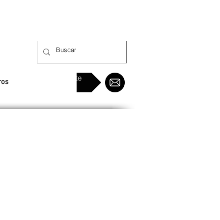
Sumate
ros