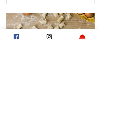
29 abr 2026
∙
2
min
Receta para el 29:
ñoquis en casa
El chef Alejo Waisman nos
enseña el paso a paso de
los ñoquis de papa. ¿Te