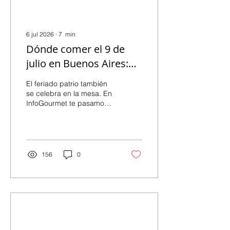
6 jul 2026
∙
7
min
Dónde comer el 9 de
julio en Buenos Aires:
menús patrios, locro,
El feriado patrio también
empanadas y
se celebra en la mesa. En
InfoGourmet te pasamos
propuestas dulces
la data de restaurantes,
cafés y bares de Buenos
Aires que preparan
propuestas especiales
para comer rico este 9 de
156
0
julio.