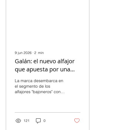
9 jun 2026
∙
2
min
Galán: el nuevo alfajor
que apuesta por una
fórmula diferente
La marca desembarca en
el segmento de los
alfajores "bajoneros" con
una propuesta que busca
diferenciarse desde el
producto. Te contamos de
qué se trata esta buena
nueva.
121
0