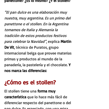
panettone? ¿Es lo mismo? ¿Y el stollen?
“El pan dulce es una elaboración muy 
nuestra, muy argentina. Es un primo del 
panettone o el stollen. En la Argentina 
tomamos de Italia y Alemania la 
tradición de estos productos festivos 
para celebrar la Navidad”
, explica 
Martin 
De Vit
, técnico de Puratos, grupo 
internacional belga que provee materias 
primas y productos al mundo de la 
panadería, la pastelería y el chocolate. 
Y 
nos marca las diferencias: 
¿Cómo es el stollen? 
El stollen tiene una
 forma muy 
característica
 que lo hace más fácil de 
diferenciar respecto del panettone o del 
pan dulce. Es especiado, con una miga 