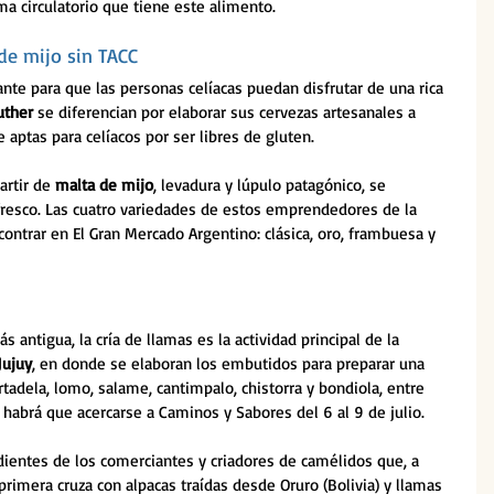
ma circulatorio que tiene este alimento. 
de mijo sin TACC
ante para que las personas celíacas puedan disfrutar de una rica 
uther 
se diferencian por elaborar sus cervezas artesanales a 
 aptas para celíacos por ser libres de gluten.  
artir de
 malta de mijo
, levadura y lúpulo patagónico, se 
r fresco. Las cuatro variedades de estos emprendedores de la 
ontrar en El Gran Mercado Argentino: clásica, oro, frambuesa y 
antigua, la cría de llamas es la actividad principal de la 
Jujuy
, en donde se elaboran los embutidos para preparar una 
tadela, lomo, salame, cantimpalo, chistorra y bondiola, entre 
 habrá que acercarse a Caminos y Sabores del 6 al 9 de julio.
ientes de los comerciantes y criadores de camélidos que, a 
primera cruza con alpacas traídas desde Oruro (Bolivia) y llamas 