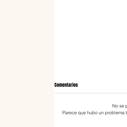
Comentarios
No se 
Parece que hubo un problema téc
10 tips para una cocina sin TACC