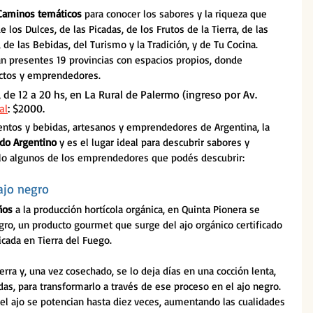
Caminos temáticos
 para conocer los sabores y la riqueza que 
 los Dulces, de las Picadas, de los Frutos de la Tierra, de las 
 de las Bebidas, del Turismo y la Tradición, y de Tu Cocina. 
án presentes 19 provincias con espacios propios, donde 
uctos y emprendedores.
o, de 12 a 20 hs, en La Rural de Palermo (ingreso por Av. 
al
: $2000.
ntos y bebidas, artesanos y emprendedores de Argentina, la 
do Argentino
 y es el lugar ideal para descubrir sabores y 
olo algunos de los emprendedores que podés descubrir:
 ajo negro
ños 
a la producción hortícola orgánica, en Quinta Pionera se 
gro, un producto gourmet que surge del ajo orgánico certificado 
icada en Tierra del Fuego.
rra y, una vez cosechado, se lo deja días en una cocción lenta, 
s, para transformarlo a través de ese proceso en el ajo negro. 
el ajo se potencian hasta diez veces, aumentando las cualidades 