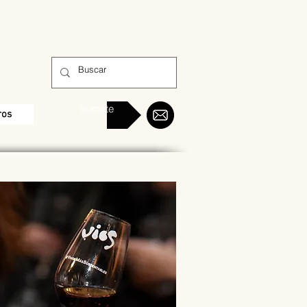
Sumate
ros