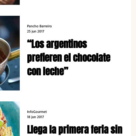
Pancho Barreiro
25 jun 2017
“Los argentinos
prefieren el chocolate
con leche”
En diálogo con InfoGourmet, la chocolatier Tais
Ambrosio cuenta sobre el nuevo boom del
chocolate artesanal. ¿Una moda o una tendencia
que s
InfoGourmet
18 jun 2017
Llega la primera feria sin