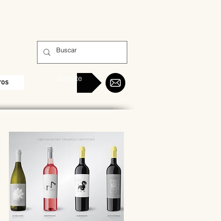
Sumate
ros