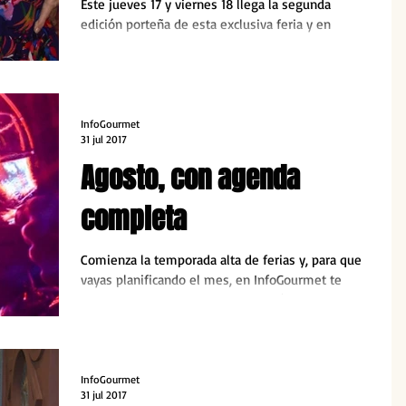
Este jueves 17 y viernes 18 llega la segunda
edición porteña de esta exclusiva feria y en
InfoGourmet te regalamos dos entradas. Enterate
có
InfoGourmet
31 jul 2017
Agosto, con agenda
completa
Comienza la temporada alta de ferias y, para que
vayas planificando el mes, en InfoGourmet te
pasamos la data de los eventos más destacados.
InfoGourmet
31 jul 2017