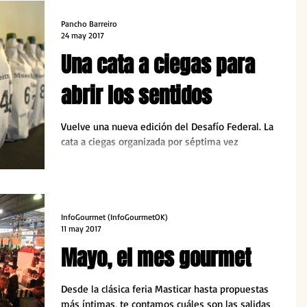
Pancho Barreiro
24 may 2017
Una cata a ciegas para
abrir los sentidos
Vuelve una nueva edición del Desafío Federal. La
cata a ciegas organizada por séptima vez
consecutiva por Francisco Rivero Segura.
InfoGourmet (InfoGourmetOK)
11 may 2017
Mayo, el mes gourmet
Desde la clásica feria Masticar hasta propuestas
más íntimas, te contamos cuáles son las salidas