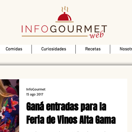
Comidas
Curiosidades
Recetas
Nosot
InfoGourmet
15 ago 2017
Ganá entradas para la
Feria de Vinos Alta Gama