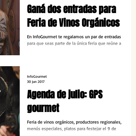
Ganá dos entradas para
Feria de Vinos Orgánicos
En InfoGourmet te regalamos un par de entradas
para que seas parte de la única feria que reúne a
todas las bodegas sustentables del país.
InfoGourmet
30 jun 2017
Agenda de julio: GPS
gourmet
Feria de vinos orgánicos, productores regionales,
menús especiales, platos para festejar el 9 de
Julio y más. Te contamos las salidas gourm