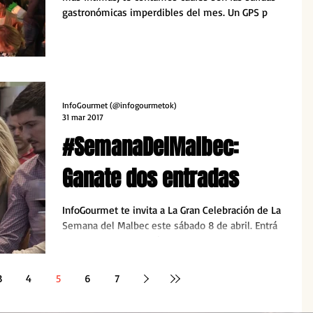
gastronómicas imperdibles del mes. Un GPS p
InfoGourmet (@infogourmetok)
31 mar 2017
#SemanaDelMalbec:
Ganate dos entradas
InfoGourmet te invita a La Gran Celebración de La
Semana del Malbec este sábado 8 de abril. Entrá
a la nota y enterate cómo hacer para ganar
3
4
5
6
7