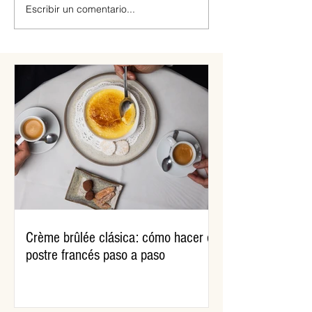
Escribir un comentario...
Tortas fritas de Doña
¿Por qué comemos
Petrona: la receta original
Pascua?
Crème brûlée clásica: cómo hacer el
postre francés paso a paso