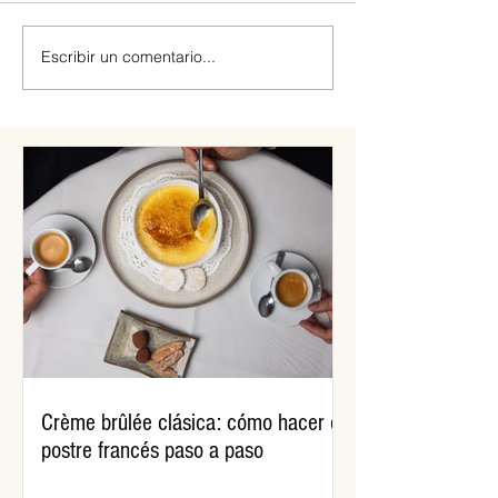
Escribir un comentario...
Tortas fritas de Doña
¿Por qué comemos
Petrona: la receta original
Pascua?
Crème brûlée clásica: cómo hacer el
postre francés paso a paso