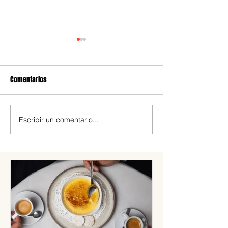
Comentarios
Escribir un comentario...
Cómo es Amelia Ice Tea, el
Cynar Julep, el tra
primer té frío en lata
semana
elaborado en Argentina