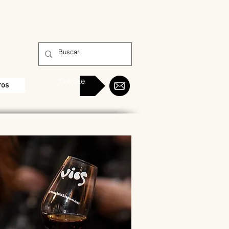
Sumate
ros