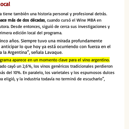
ocal
a tiene también una historia personal y profesional detrás. 
 hace más de dos décadas
, cuando cursó el Wine MBA en 
tora. Desde entonces, siguió de cerca sus investigaciones y 
rimera edición local del programa.
icinco años. Siempre tuvo una mirada profundamente 
anticipar lo que hoy ya está ocurriendo con fuerza en el 
 la Argentina”, señala Lavaque.
rograma aparece en un momento clave para el vino argentino.
ado cayó un 2,6%, los vinos genéricos tradicionales perdieron 
s del 10%. En paralelo, los varietales y los espumosos dulces 
a eligió, y la industria todavía no terminó de escucharlo”, 