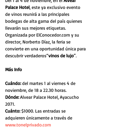
Del 1 al 4 de noviembre, en el 
Alvear 
Palace Hotel
, este ya exclusivo evento 
de vinos reunirá a las principales 
bodegas de alta gama del país quienes 
llevarán sus mejores etiquetas. 
Organizada por ElConocedor.com y su 
director, Norberto Díaz, la feria se 
convierte en una oportunidad única para 
descubrir verdaderos“
vinos de lujo
”.
Más Info
Cuándo: 
del martes 1 al viernes 4 de 
noviembre, de 18 a 22.30 horas.
Dónde: 
Alvear Palace Hotel, Ayacucho 
2071.
Cuánto:
 $1000. Las entradas se 
adquieren únicamente a través de 
www.tonelprivado.com