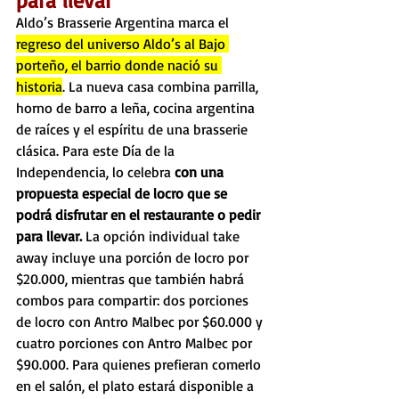
para llevar
Aldo’s Brasserie Argentina marca el 
regreso del universo Aldo’s al Bajo 
porteño, el barrio donde nació su 
historia
. La nueva casa combina parrilla, 
horno de barro a leña, cocina argentina 
de raíces y el espíritu de una brasserie 
clásica. Para este Día de la 
Independencia, lo celebra 
con una 
propuesta especial de locro que se 
podrá disfrutar en el restaurante o pedir 
para llevar.
 La opción individual take 
away incluye una porción de locro por 
$20.000, mientras que también habrá 
combos para compartir: dos porciones 
de locro con Antro Malbec por $60.000 y 
cuatro porciones con Antro Malbec por 
$90.000. Para quienes prefieran comerlo 
en el salón, el plato estará disponible a 