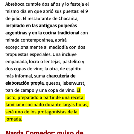
Abreboca cumple dos años y lo festeja el 
mismo día en que abrió sus puertas: el 9 
de julio. El restaurante de Chacarita, 
inspirado en las antiguas pulperías 
argentinas y en la cocina tradicional
 con 
mirada contemporánea, abrirá 
excepcionalmente al mediodía con dos 
propuestas especiales. Una incluye 
empanada, locro o lentejas, pastelito y 
dos copas de vino; la otra, de espíritu 
más informal, suma 
charcutería de 
elaboración propia
, quesos, leberwurst, 
pan de campo y una copa de vino. 
El 
locro, preparado a partir de una receta 
familiar y cocinado durante largas horas, 
será uno de los protagonistas de la 
jornada.
Narda Comedor: guiso de 