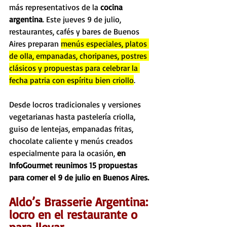
más representativos de la 
cocina 
argentina
. Este jueves 9 de julio, 
restaurantes, cafés y bares de Buenos 
Aires preparan 
menús especiales, platos 
de olla, empanadas, choripanes, postres 
clásicos y propuestas para celebrar la 
fecha patria con espíritu bien criollo
.
Desde locros tradicionales y versiones 
vegetarianas hasta pastelería criolla, 
guiso de lentejas, empanadas fritas, 
chocolate caliente y menús creados 
especialmente para la ocasión, 
en 
InfoGourmet reunimos 15 propuestas 
para comer el 9 de julio en Buenos Aires.
Aldo’s Brasserie Argentina: 
locro en el restaurante o 