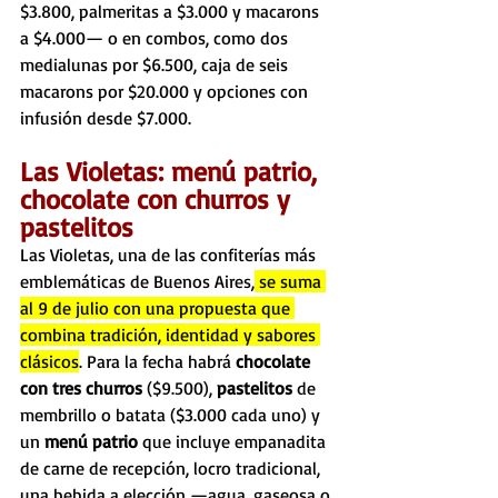
$3.800, palmeritas a $3.000 y macarons 
a $4.000— o en combos, como dos 
medialunas por $6.500, caja de seis 
macarons por $20.000 y opciones con 
infusión desde $7.000.
Las Violetas: menú patrio, 
chocolate con churros y 
pastelitos
Las Violetas, una de las confiterías más 
emblemáticas de Buenos Aires,
 se suma 
al 9 de julio con una propuesta que 
combina tradición, identidad y sabores 
clásicos
. Para la fecha habrá 
chocolate 
con tres churros
 ($9.500), 
pastelitos
 de 
membrillo o batata ($3.000 cada uno) y 
un 
menú patrio
 que incluye empanadita 
de carne de recepción, locro tradicional, 
una bebida a elección —agua, gaseosa o 