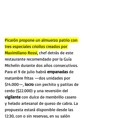
Picarón propone un almuerzo patrio con 
tres especiales criollos creados por 
Maximiliano Rossi,
 chef detrás de este 
restaurante recomendado por la Guía 
Michelin durante dos años consecutivos. 
Para el 9 de julio habrá
 empanadas
 de 
matambre fritas —dos unidades por 
$14.000—,
 locro
 con pechito y patitas de 
cerdo ($22.000) y una reversión del 
vigilante
 con dulce de membrillo casero 
y helado artesanal de queso de cabra. La 
propuesta estará disponible desde las 
12:30, con o sin reservas, en su salón 