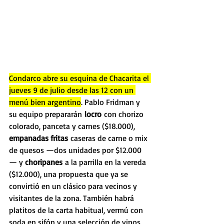
Condarco abre su esquina de Chacarita el 
jueves 9 de julio desde las 12 con un 
menú bien argentino
. Pablo Fridman y 
su equipo prepararán
 locro
 con chorizo 
colorado, panceta y carnes ($18.000), 
empanadas fritas
 caseras de carne o mix 
de quesos —dos unidades por $12.000
— y 
choripanes
 a la parrilla en la vereda 
($12.000), una propuesta que ya se 
convirtió en un clásico para vecinos y 
visitantes de la zona. También habrá 
platitos de la carta habitual, vermú con 
soda en sifón y una selección de vinos 