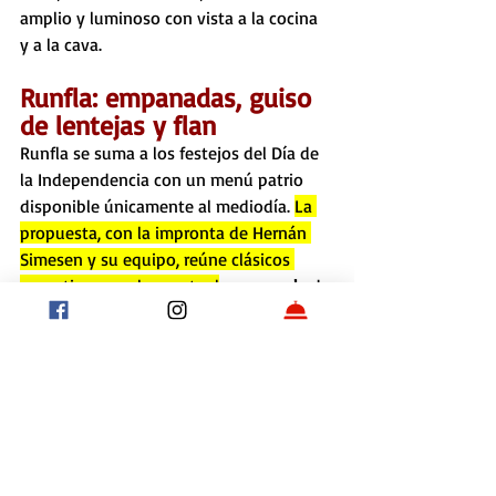
amplio y luminoso con vista a la cocina 
y a la cava.
Runfla: empanadas, guiso 
de lentejas y flan
Runfla se suma a los festejos del Día de 
la Independencia con un menú patrio 
disponible únicamente al mediodía. 
La 
propuesta, con la impronta de Hernán 
Simesen y su equipo, reúne clásicos 
argentinos en clave actual
: 
empanada
 de 
carne cortada a cuchillo, empanada 
vegetariana de zapallo, 
guiso de lentejas
—también con opción vegetariana— y
flan
 con dulce de leche y crema. El menú 
se completa con una copa de vino y 
tiene un valor de $40.000 por persona. 
También se podrán pedir los platos por 