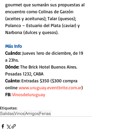
gourmet que sumarán sus propuestas al 
encuentro como Colinas de Garzón 
(aceites y aceitunas); Talar (quesos); 
Polanco – Estuario del Plata (caviar) y 
Narbona (dulces y quesos).
Más Info
Cuándo:
 Jueves 1ero de diciembre, de 19 
a 23hs.
Dónde: 
The Brick Hotel Buenos Aires. 
Posadas 1232, CABA
Cuánto:
 Entradas $350 ($300 compra 
online 
www.uruguay.eventbrite.com.ar
)
FB:
Vinosdeluruguay
Etiquetas:
Salidas
Vinos
Amigos
Ferias