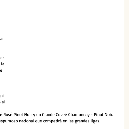
ar 
ue 
 la 
e 
ni 
 al 
é Rosé Pinot Noir y un Grande Cuveé Chardonnay - Pinot Noir. 
 espumoso nacional que competirá en las grandes ligas.