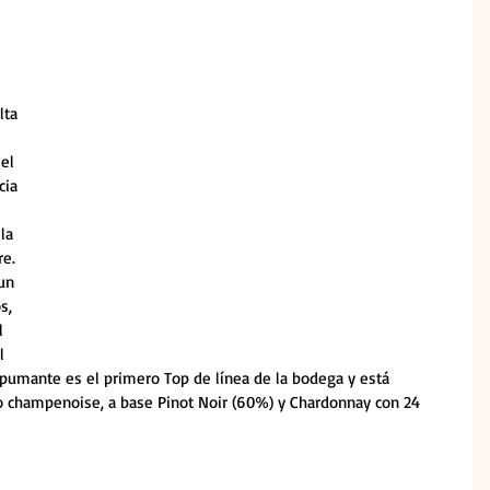
lta 
el 
cia 
la 
e. 
un 
s, 
l 
l 
pumante es el primero Top de línea de la bodega y está 
o champenoise, a base Pinot Noir (60%) y Chardonnay con 24 