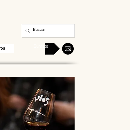
Sumate
ros