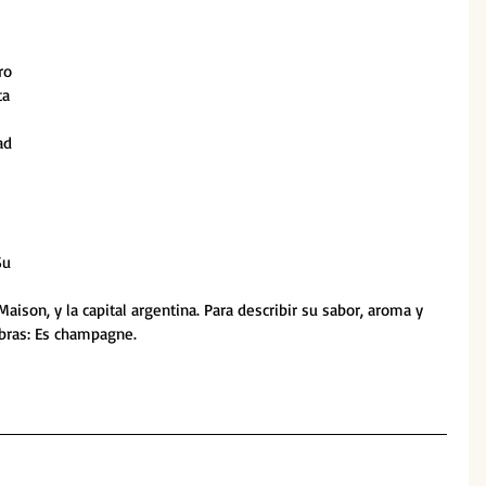
ro 
a 
ad 
 
Su 
aison, y la capital argentina. Para describir su sabor, aroma y 
abras: Es champagne.