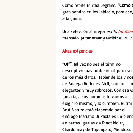
Como repite Mirtha Legrand: 
“Como te
gran sonrisa en los labios y, para e
alta gama. 
Una selección al mejor 
estilo 
InfoGo
mercado. ¡A tarjetear y recibir el 20
Altas exigencias
“Uff”, tal vez no sea el término 
descriptivo más profesional, pero sí 
de los más claros. Hablar de los vinos
de Bodega Rutini es fácil, son preciso
elegantes y muy sabrosos. Con esa v
tan alta, a sus burbujas le vamos a 
exigir lo mismo, y lo cumplen. Rutini 
Brut Nature está elaborado por el 
enólogo Mariano Di Paola es un blen
en partes iguales de Pinot Noir y 
Chardonnay de Tupungato, Mendoza. 