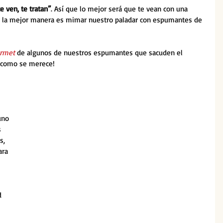
 ven, te tratan”
. Así que lo mejor será que te vean con una 
so, la mejor manera es mimar nuestro paladar con espumantes de 
urmet
 de algunos de nuestros espumantes que sacuden el 
17 como se merece!
uno 
 
s, 
ara 
d 