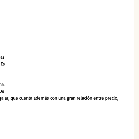
as 
 Es 
 
na, 
De 
galar, que cuenta además con una gran relación entre precio, 