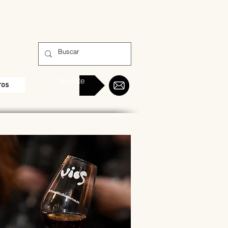
Sumate
ros