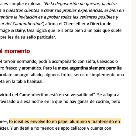
dea es simple: explorar. 
“En la degustación de quesos, la única 
a nuestros clientes a crear sus propias experiencias. Si bien en 
ntina la invitación es a probar todas las variantes posibles y 
utar del Camembertino”, 
afirma el Cheesellier y Director de 
mage & Dairy. Una lógica que le sienta bien a un país que suele 
re les da su sello particular.
el momento
del terroir normando, podría acompañarlo con sidra, Calvados o 
o fresco y aromático. Pero 
la mesa argentina siempre permite 
hocolate amargo rallado, algunos frutos secos o simplemente una 
a en la tabla habitual.
a virtud del Camembertino está en su versatilidad”. Se adapta a 
rovisado o a esa noche en la que no hay ganas de cocinar, pero 
re-, 
lo ideal es envolverlo en papel aluminio y mantenerlo en 
ácter. Y un detalle no menor: es apto celíacos y cuenta con 