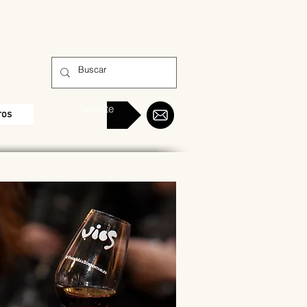
Sumate
ros