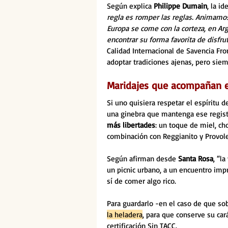
Según explica 
Philippe Dumain
, la i
regla es romper las reglas. Animamos 
Europa se come con la corteza, en Arge
encontrar su forma favorita de disfr
Calidad Internacional de Savencia Fro
adoptar tradiciones ajenas, pero siemp
Maridajes que acompañan 
Si uno quisiera respetar el espíritu 
una ginebra que mantenga ese registr
más libertades
: un toque de miel, c
combinación con Reggianito y Provolet
Según afirman desde 
Santa Rosa
, “l
un picnic urbano, a un encuentro imp
sí de comer algo rico.
Para guardarlo -en el caso de que sob
la heladera
, para que conserve su car
certificación Sin TACC.