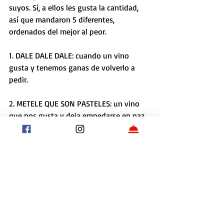
suyos. Sí, a ellos les gusta la cantidad, 
así que mandaron 5 diferentes, 
ordenados del mejor al peor.
1. DALE DALE DALE: cuando un vino 
gusta y tenemos ganas de volverlo a 
pedir.
2. METELE QUE SON PASTELES: un vino 
que nos gusta y deja empedarse en paz.
3. NIFUNIFA: es un vino que no nos 
genera ninguna reacción en ninguna 
neurona.
4. ASPERO COMO LENGUA 'E LORO: un 
vino difícil, pero cuando hay sed, no hay 
pan duro.