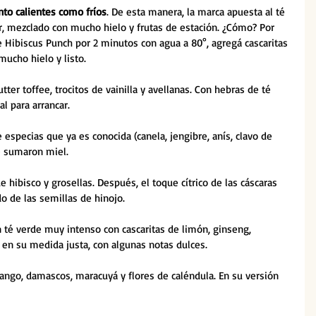
to calientes como fríos
. De esta manera, la marca apuesta al té 
r, mezclado con mucho hielo y frutas de estación. ¿Cómo? Por 
e Hibiscus Punch por 2 minutos con agua a 80°, agregá cascaritas 
mucho hielo y listo.
ter toffee, trocitos de vainilla y avellanas. Con hebras de té 
l para arrancar.
 especias que ya es conocida (canela, jengibre, anís, clavo de 
e sumaron miel. 
 de hibisco y grosellas. Después, el toque cítrico de las cáscaras 
ado de las semillas de hinojo. 
 té verde muy intenso con cascaritas de limón, ginseng, 
o en su medida justa, con algunas notas dulces.
ango, damascos, maracuyá y flores de caléndula. En su versión 