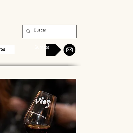
Sumate
ros