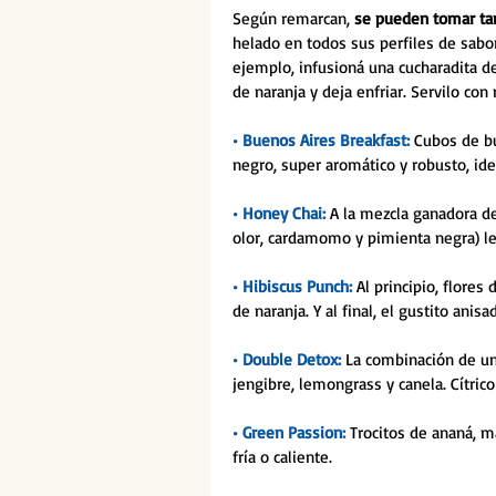
Según remarcan, 
se pueden tomar tan
helado en todos sus perfiles de sabo
ejemplo, infusioná una cucharadita d
de naranja y deja enfriar. Servilo con 
• Buenos Aires Breakfast: 
Cubos de but
negro, super aromático y robusto, idea
• Honey Chai: 
A la mezcla ganadora de
olor, cardamomo y pimienta negra) l
• Hibiscus Punch:
 Al principio, flores
de naranja. Y al final, el gustito anis
• Double Detox: 
La combinación de un
jengibre, lemongrass y canela. Cítric
• Green Passion:
 Trocitos de ananá, m
fría o caliente.