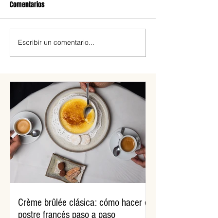
Comentarios
Escribir un comentario...
#BuenasNuevas: novedades
Vianda saludable:
cerveceras
para la vuelta al c
Crème brûlée clásica: cómo hacer el
postre francés paso a paso