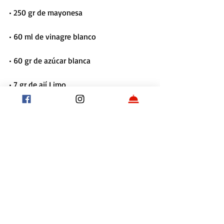
• 250 gr de mayonesa    
• 60 ml de vinagre blanco    
• 60 gr de azúcar blanca    
• 7 gr de ají Limo
Procedimiento
Cortar en juliana la col morada y la 
cebolla, luego mezclar con mayonesa, 
vinagre, azúcar y ají limo cortado en 
juliana delgado.
Receta base: Batata Frita
• 1000 gr de batata    