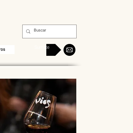
Sumate
ros