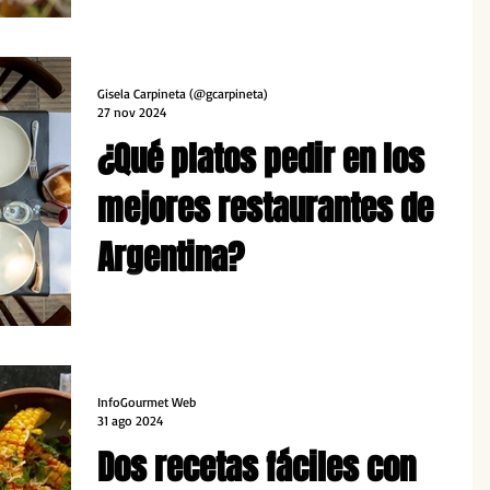
liderado por la Chef Flavia Amad en Osadía de
Crear, el restaurante de la Bodega Susana Balbo.
Gisela Carpineta (@gcarpineta)
27 nov 2024
¿Qué platos pedir en los
mejores restaurantes de
Argentina?
Don Julio lideró el ranking Latin America's 50
Best Restaurants 2024, seguido por otros 7
restaurantes. Cuáles son los platos imperdibles.
InfoGourmet Web
31 ago 2024
Dos recetas fáciles con