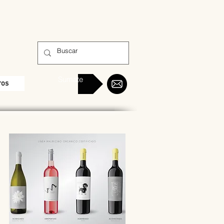
Sumate
ros