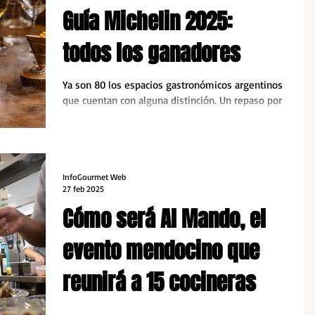
Guía Michelin 2025:
todos los ganadores
Ya son 80 los espacios gastronómicos argentinos
que cuentan con alguna distinción. Un repaso por
todas las distinciones.
InfoGourmet Web
27 feb 2025
Cómo será Al Mando, el
evento mendocino que
reunirá a 15 cocineras
El 8 de marzo se llevará adelante este ciclo