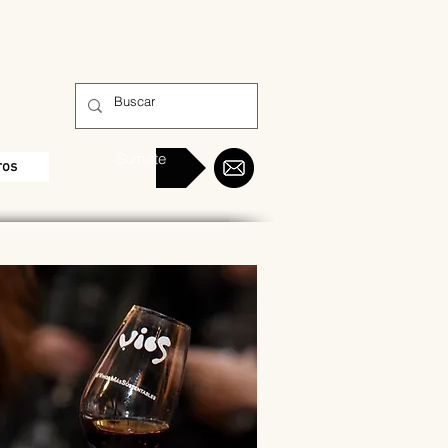
Sumate
ros