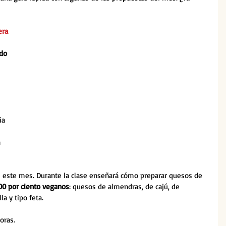
era
do
ia 
 
e este mes. Durante la clase enseñará cómo preparar quesos de 
00 por ciento veganos
: quesos de almendras, de cajú, de 
a y tipo feta.
oras.