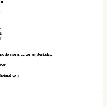
 a 
s 
ó 
El 
l 
tipo de mesas dulces ambientadas.
 15hs
hotmail.com