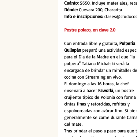
Cuánto: 
$650. Incluye materiales, rec
Dónde: 
Guevara 200, Chacarita.
Info e inscripciones:
 clases@crudoco
Postre polaco, en clave 2.0
Con entrada libre y gratuita, 
Pulpería 
Quilapán
 preparó una actividad especi
para el Día de la Madre en el que “la 
pulpera” Tatiana Michalski será la 
encargada de brindar un minitaller de
cocina con Streaming en vivo.
El domingo a las 16 horas, la chef 
enseñará a hacer 
Faworki
, un postre 
crujiente típico de Polonia con forma
cintas finas y retorcidas, refritas y 
espolvoreadas con azúcar fino. Si bie
generalmente se come durante Carnaval
del mate.
Tras brindar el paso a paso para que t