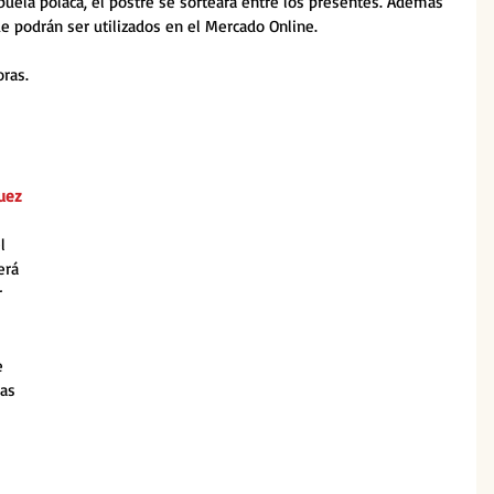
buela polaca, el postre se sorteará entre los presentes. Además 
ue podrán ser utilizados en el Mercado Online.
ras.
uez
l 
erá 
 
e 
as 