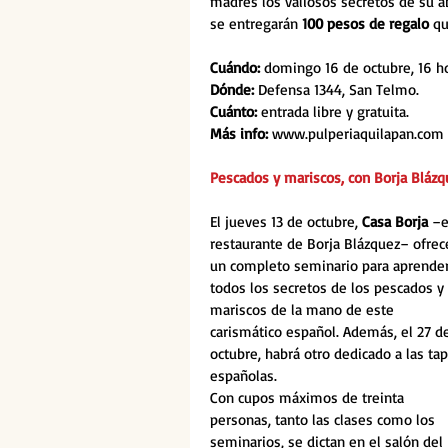
madres los valiosos secretos de su a
se entregarán 
100 pesos de regalo
 q
Cuándo: 
domingo 16 de octubre, 16 ho
Dónde: 
Defensa 1344, San Telmo.
Cuánto: 
entrada libre y gratuita.
Más info:
 www.pulperiaquilapan.com
Pescados y mariscos, con Borja Blázq
El jueves 13 de octubre, 
Casa Borja 
–e
restaurante de Borja Blázquez– ofrec
un completo seminario para aprender
todos los secretos de los pescados y 
mariscos de la mano de este 
carismático español. Además, el 27 d
octubre, habrá otro dedicado a las tap
españolas.
Con cupos máximos de treinta 
personas, tanto las clases como los 
seminarios, se dictan en el salón del 