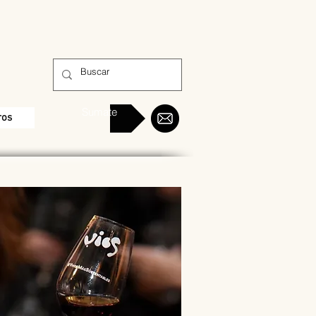
Sumate
ros