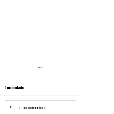
1 comentario
Escribir un comentario...
Tortas fritas de Doña
¿Por qué comemos