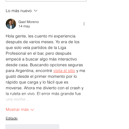
Petrona: la receta original
Pascua?
Lo más nuevo
Gael Moreno
14 may
Hola gente, les cuento mi experiencia 
después de varios meses. Yo era de los 
que solo veía partidos de la Liga 
Profesional en el bar, pero después 
empecé a buscar algo más interactivo 
desde casa. Buscando opciones seguras 
para Argentina, encontré 
visita el sitio
 y me 
gustó desde el primer momento por lo 
rápido que carga y lo fácil que es 
moverse. Ahora me divierto con el crash y 
la ruleta en vivo. El error más grande fue 
una noche…
Mostrar más
Editado
Me gusta
Reaccionar