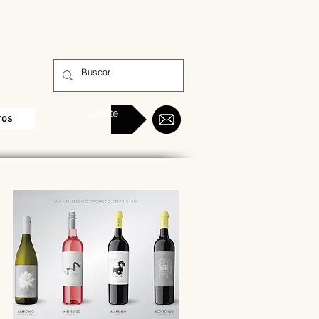
Sumate
ros