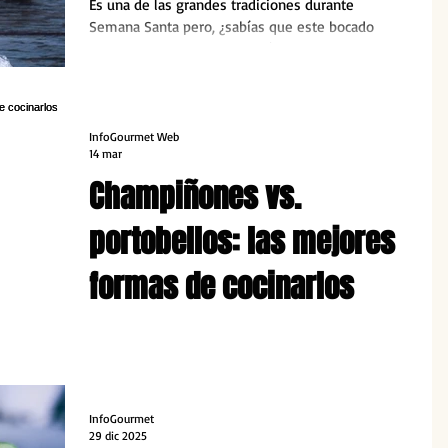
Es una de las grandes tradiciones durante
Semana Santa pero, ¿sabías que este bocado
tiene una larga historia detrás?
InfoGourmet Web
14 mar
Champiñones vs.
portobellos: las mejores
formas de cocinarlos
Los hongos dejaron de ser un ingrediente
ocasional para convertirse en protagonistas de
muchas recetas. Desde Hongos del Pilar nos
explican sus características, cómo conservarlos y
de qué manera aprovechar mejor su sabor.
InfoGourmet
29 dic 2025