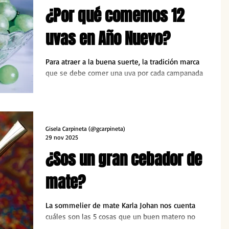
¿Por qué comemos 12
uvas en Año Nuevo?
Para atraer a la buena suerte, la tradición marca
que se debe comer una uva por cada campanada
del reloj. Pero, ¿de dónde surge este ritual?
Gisela Carpineta (@gcarpineta)
29 nov 2025
¿Sos un gran cebador de
mate?
La sommelier de mate Karla Johan nos cuenta
cuáles son las 5 cosas que un buen matero no
debe hacer.