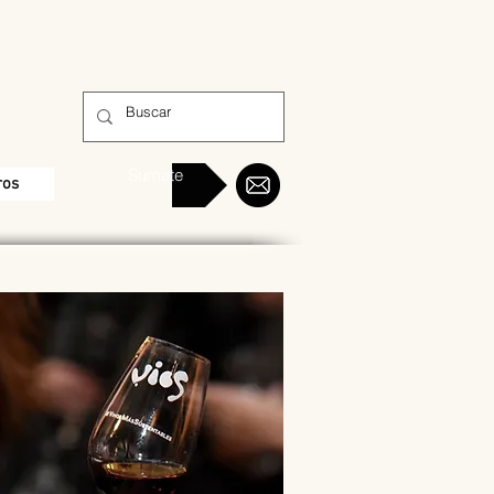
Sumate
ros