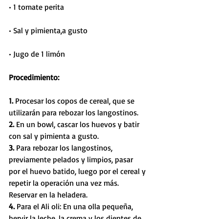
• 1 tomate perita                       
• Sal y pimienta,a gusto
• Jugo de 1 limón                                      
Procedimiento:
1. 
Procesar los copos de cereal, que se 
utilizarán para rebozar los langostinos.
2. 
En un bowl, cascar los huevos y batir 
con sal y pimienta a gusto. 
3. 
Para rebozar los langostinos, 
previamente pelados y limpios, pasar 
por el huevo batido, luego por el cereal y 
repetir la operación una vez más. 
Reservar en la heladera. 
4. 
Para el Ali oli: En una olla pequeña, 
hervir la leche, la crema y los dientes de 