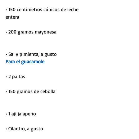
• 150 centímetros cúbicos de leche 
entera                           
• 200 gramos mayonesa                              
• Sal y pimienta, a gusto
Para el guacamole
• 2 paltas                                       
• 150 gramos de cebolla                              
• 1 aji jalapeño                          
• Cilantro, a gusto