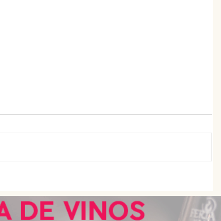
uenos
Día del Padre: 10 propuestas con
descuentos, regalos y beneficios
s
especiales para celebrar en Buenos