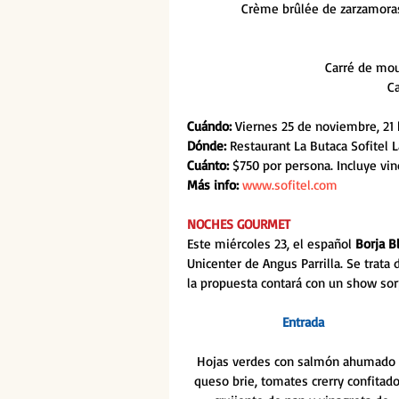
Crème brûlée de zarzamoras 
Carré de mou
Ca
Cuándo:
 Viernes 25 de noviembre, 21 
Dónde:
 Restaurant La Butaca Sofitel
Cuánto: 
$750 por persona. Incluye vino
Más info:
www.sofitel.com
NOCHES GOURMET
Este miércoles 23, el español 
Borja B
Unicenter de Angus Parrilla. Se trat
la propuesta contará con un show sor
Entrada
Hojas verdes con salmón ahumado 
queso brie, tomates crerry confitado