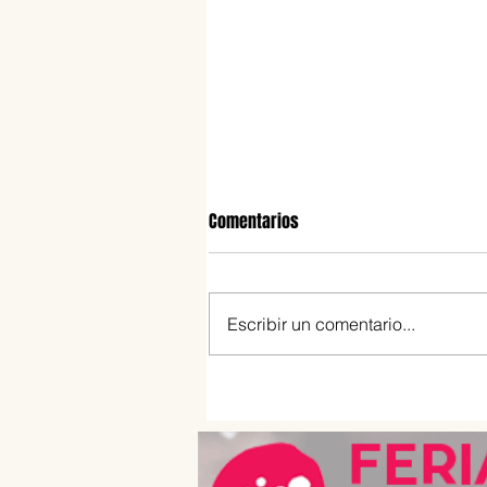
Comentarios
Escribir un comentario...
Dónde comer el 9 de julio en B
Aires: menús patrios, locro,
empanadas y propuestas dulce