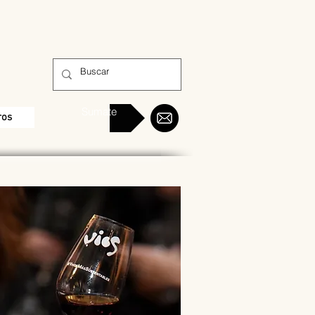
Sumate
ros