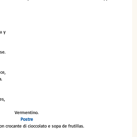
u y 
se.
ce, 
a.
es, 
Vermentino.
Postre
n crocante di cioccolato e sopa de frutillas.