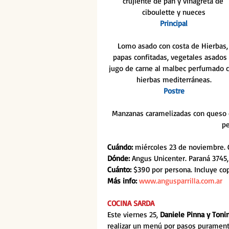
crujiente de pan y vinagreta de 
ciboulette y nueces
Principal
Lomo asado con costa de Hierbas,
papas confitadas, vegetales asados 
jugo de carne al malbec perfumado c
hierbas mediterráneas.
Postre
Manzanas caramelizadas con queso c
pe
Cuándo:
 miércoles 23 de noviembre. 
Dónde: 
Angus Unicenter. Paraná 3745,
Cuánto:
 $390 por persona. Incluye co
Más info:
www.angusparrilla.com.ar
COCINA SARDA
Este viernes 25, 
Daniele Pinna y Toni
realizar un menú por pasos puramente