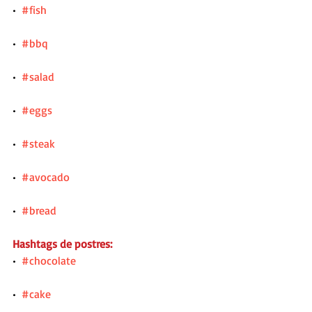
•  
#fish
•  
#bbq
•  
#salad
•  
#eggs
•  
#steak
•  
#avocado
•  
#bread
Hashtags de postres:
•  
#chocolate
•  
#cake