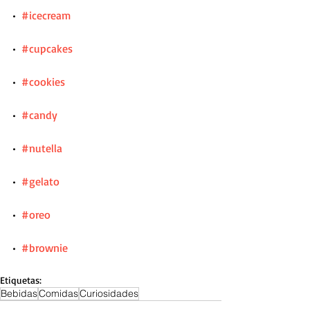
•  
#icecream
•  
#cupcakes
•  
#cookies
•  
#candy
•  
#nutella
•  
#gelato
•  
#oreo
•  
#brownie
Etiquetas:
Bebidas
Comidas
Curiosidades