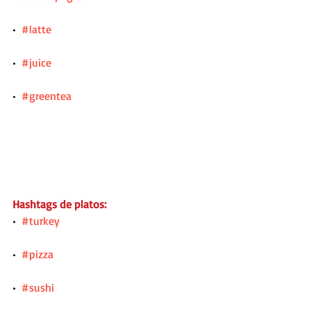
•  
#latte
•  
#juice
•  
#greentea
Hashtags de platos:
•  
#turkey
•  
#pizza
•  
#sushi