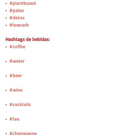
•  
#plantbased
•  
#paleo
•  
#detox
•  
#lowcarb
Hashtags de bebidas:
•  
#coffee
•  
#water
•  
#beer
•  
#wine
•  
#cocktails
•  
#tea
•  
#champagne