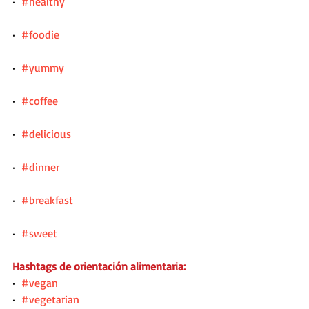
•  
#healthy
•  
#foodie
•  
#yummy
•  
#coffee
•  
#delicious
•  
#dinner
•  
#breakfast
•  
#sweet
Hashtags de orientación alimentaria:
•  
#vegan
•  
#vegetarian