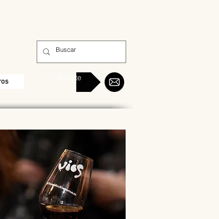
Sumate
ros