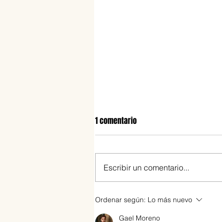
1 comentario
Escribir un comentario...
Cynar Julep, el trago de la sem
Ordenar según:
Lo más nuevo
Gael Moreno