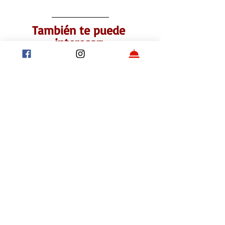
También te puede 
interesar: 
Las diferentes caras del Malbec
Ocho vinos para disfrutar como aperitivo
Vinos para tomar con amigos
Tintos para una noche hot
Vinos para compartir
Etiquetas:
Bebidas
Vinos
Amigos
Pancho Barreiro