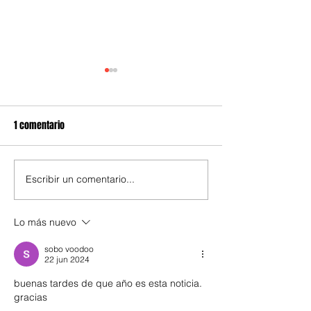
1 comentario
El vodka del sur 
Escribir un comentario...
Hummus de remolacha, de
batata y con oliva
Lo más nuevo
sobo voodoo
22 jun 2024
buenas tardes de que año es esta noticia. 
gracias