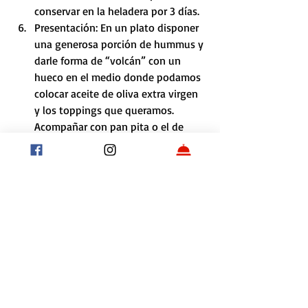
conservar en la heladera por 3 días. 
Presentación: En un plato disponer 
una generosa porción de hummus y 
darle forma de “volcán” con un 
hueco en el medio donde podamos 
colocar aceite de oliva extra virgen 
y los toppings que queramos. 
Acompañar con pan pita o el de 
preferencia.
También te puede 
interesar:
Receta: ¿Cómo se prepara el hummus 
tradicional?
Aprendé a preparar falafel casero