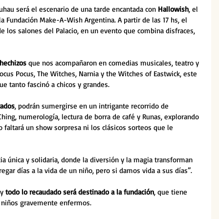
Duhau será el escenario de una tarde encantada con 
Hallowish
, el 
la Fundación Make-A-Wish Argentina. A partir de las 17 hs, el 
de los salones del Palacio, en un evento que combina disfraces, 
 hechizos
 que nos acompañaron en comedias musicales, teatro y 
ocus Pocus, The Witches, Narnia y the Witches of Eastwick, este 
 tanto fascinó a chicos y grandes.
zados
, podrán sumergirse en un intrigante recorrido de 
Ching, numerología, lectura de borra de café y Runas, explorando 
o faltará un show sorpresa ni los clásicos sorteos que le 
 única y solidaria, donde la diversión y la magia transforman 
ar días a la vida de un niño, pero si damos vida a sus días”. 
y 
todo lo recaudado será destinado a la fundación
, que tiene 
e niños gravemente enfermos.