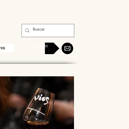
Sumate
ros