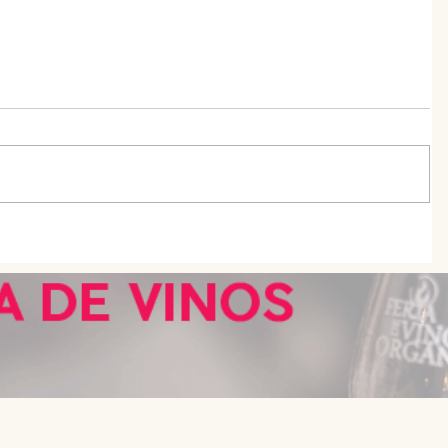
uenos
Día del Padre: 10 propuestas con
descuentos, regalos y beneficios
s
especiales para celebrar en Buenos
Aires