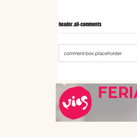
header.all-comments
comment-box.placeholder
Dónde comer el 9 de julio en B
Aires: menús patrios, locro,
empanadas y propuestas dulce