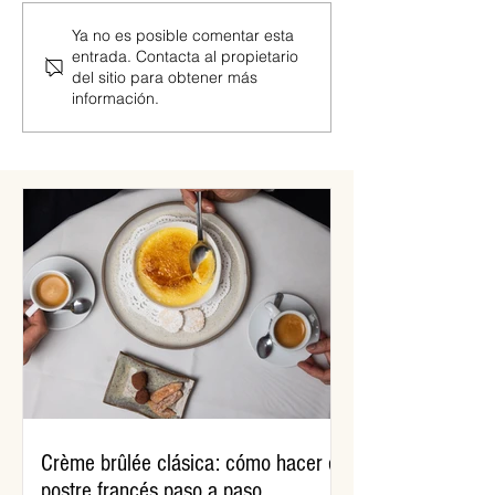
Naranja sanguínea, el nuevo
Cinzano Segundo: 
Ya no es posible comentar esta
entrada. Contacta al propietario
sabor de SKYY Infusions
vermut
del sitio para obtener más
información.
Crème brûlée clásica: cómo hacer el
postre francés paso a paso