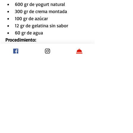
600 gr de yogurt natural  
300 gr de crema montada  
100 gr de azúcar  
12 gr de gelatina sin sabor  
60 gr de agua 
Procedimiento:
1. 
Mezclar el yogurt con el azúcar, 
hidratar la gelatina en agua tibia e 
incorporársela. Por último, agregar la 
crema semi-batida y llenar tubos de 10 
cm de largo por 3 cm de diámetro. 
Congelar.
2. 
Armado: Cortar un rectángulo 
de masa sablé bretón de chocolate. Por 
encima, colocar un rectángulo inferior de 
gelee de frambuesas y sobre éste el 
tubo de yogurt. Decorar en el centro con 
hoja de oro.
Etiquetas:
Recetas
Chefs