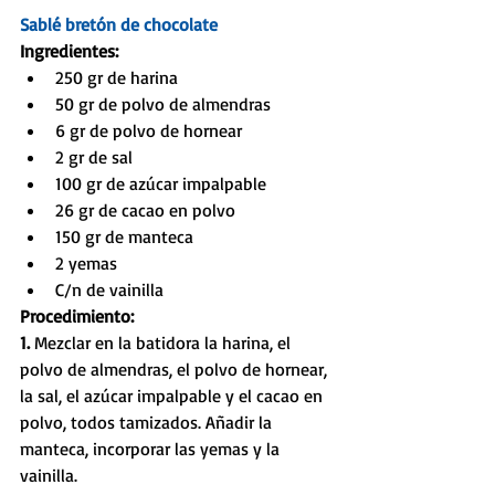
Sablé bretón de chocolate
Ingredientes:
250 gr de harina  
50 gr de polvo de almendras  
6 gr de polvo de hornear  
2 gr de sal  
100 gr de azúcar impalpable  
26 gr de cacao en polvo  
150 gr de manteca  
2 yemas  
C/n de vainilla 
Procedimiento:
1. 
Mezclar en la batidora la harina, el 
polvo de almendras, el polvo de hornear, 
la sal, el azúcar impalpable y el cacao en 
polvo, todos tamizados. Añadir la 
manteca, incorporar las yemas y la 
vainilla.