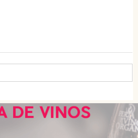
En busca del mejor chef joven de
Argentina: cómo participar de
S.Pellegrino Young Chef Academy