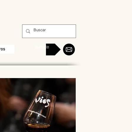
Sumate
ros