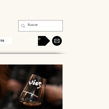
Sumate
ros