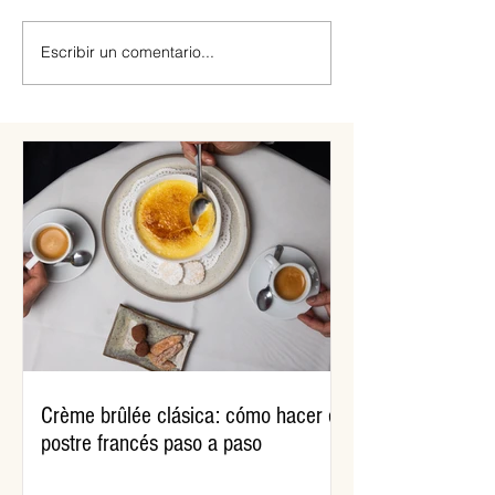
Receta: locro con t
Escribir un comentario...
¿Cómo se hacen las tortas
fritas?
Crème brûlée clásica: cómo hacer el
postre francés paso a paso