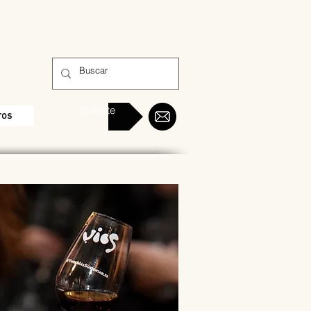
Sumate
ros