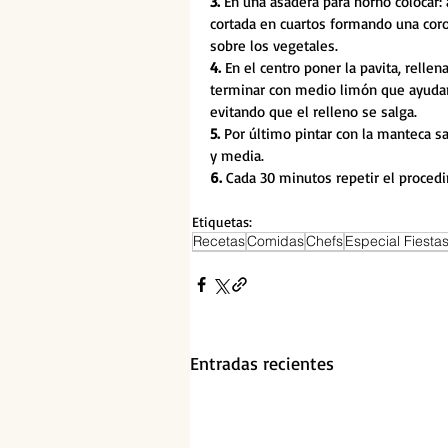
3.
 En una asadera para horno colocar: 
cortada en cuartos formando una coron
sobre los vegetales. 
4. 
En el centro poner la pavita, rellen
terminar con medio limón que ayudará
evitando que el relleno se salga.
5. 
Por último pintar con la manteca s
y media.
6. 
Cada 30 minutos repetir el proced
Etiquetas:
Recetas
Comidas
Chefs
Especial Fiesta
Entradas recientes