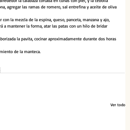
alrededor la calabaza cortada en cuñas con piel, y la cebolla 
a, agregar las ramas de romero, sal entrefina y aceite de oliva 
ar con la mezcla de la espina, queso, panceta, manzana y ajo, 
 a mantener la forma, atar las patas con un hilo de bridar 
aborizada la pavita, cocinar aproximadamente durante dos horas 
imiento de la manteca.
s
Ver todo