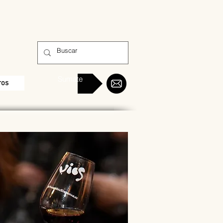
Sumate
ros