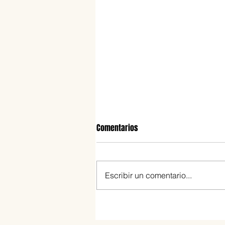
Comentarios
Escribir un comentario...
Galán: el nuevo alfajor que apu