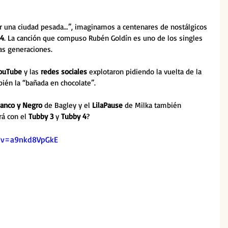
r una ciudad pesada…”, imaginamos a centenares de nostálgicos 
84
. La canción que compuso Rubén Goldín es uno de los singles 
as generaciones. 
ouTube
 y las 
redes sociales
 explotaron pidiendo la vuelta de la 
ién la “bañada en chocolate”. 
lanco y Negro
 de Bagley y el 
LilaPause
 de Milka también 
rá con el 
Tubby 3
 y 
Tubby 4
? 
?v=a9nkd8VpGkE