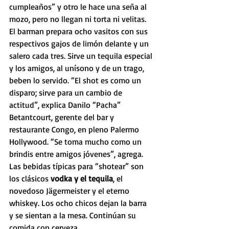
cumpleaños” y otro le hace una seña al 
mozo, pero no llegan ni torta ni velitas. 
El barman prepara ocho vasitos con sus 
respectivos gajos de limón delante y un 
salero cada tres. Sirve un tequila especial 
y los amigos, al unísono y de un trago, 
beben lo servido. “El shot es como un 
disparo; sirve para un cambio de 
actitud”, explica Danilo “Pacha” 
Betantcourt, gerente del bar y 
restaurante Congo, en pleno Palermo 
Hollywood. “Se toma mucho como un 
brindis entre amigos jóvenes”, agrega. 
Las bebidas típicas para “shotear” son 
los clásicos 
vodka y el tequila
, el 
novedoso Jägermeister y el eterno 
whiskey. Los ocho chicos dejan la barra 
y se sientan a la mesa. Continúan su 
comida con cerveza.