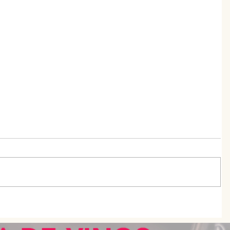
 con
Galán: el nuevo alfajor que apuesta
por una fórmula diferente