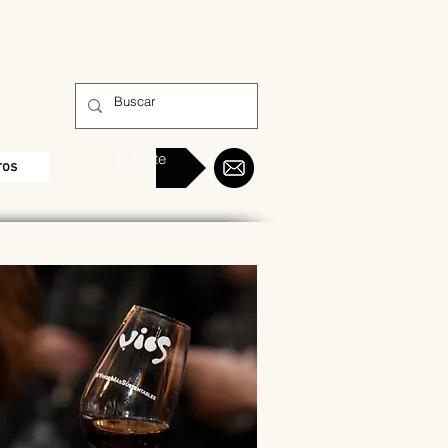
Sumate
ros