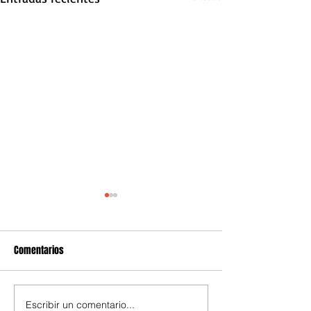
Comentarios
Escribir un comentario...
Cómo preparar el mejor
Volcán de chocola