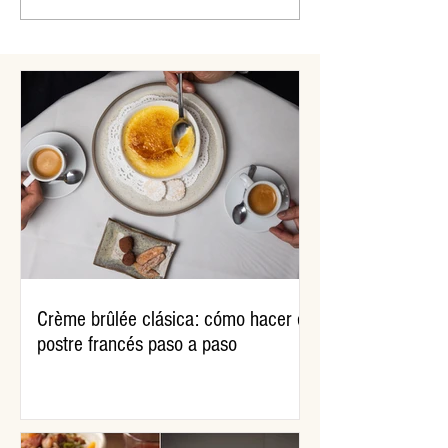
chocolate caliente
paso
Crème brûlée clásica: cómo hacer el
postre francés paso a paso