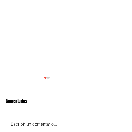
Comentarios
Escribir un comentario...
Día del Padre: 10 propuestas
Qué pedir en los