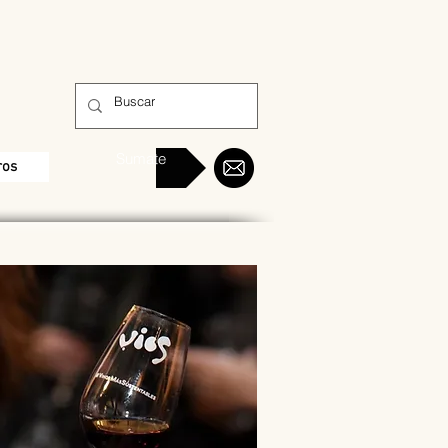
Sumate
ros