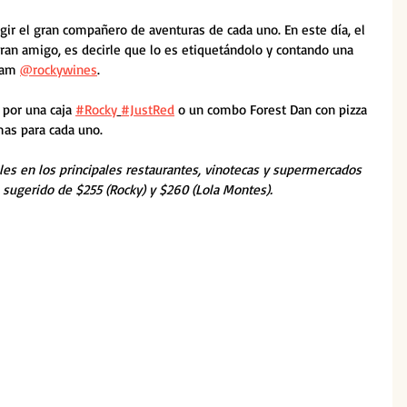
egir el gran compañero de aventuras de cada uno. En este día, el 
gran amigo, es decirle que lo es etiquetándolo y contando una 
ram 
@rockywines
. 
por una caja 
#Rocky
#JustRed
 o un combo Forest Dan con pizza 
as para cada uno.
es en los principales restaurantes, vinotecas y supermercados 
o sugerido de $255 (Rocky) y $260 (Lola Montes).